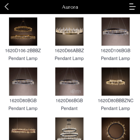
Aurora
1620D106-2BBBZ
1620D66ABBZ
1620D106BGB
Pendant Lamp
Pendant Lamp
Pendant Lamp
1620D80BGB
1620D66BGB
1620D80BBBZNC
Pendant Lamp
Pendant
Pendant Lamp