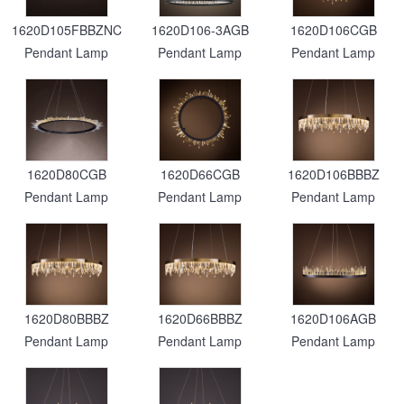
1620D105FBBZNC
1620D106-3AGB
1620D106CGB
Pendant Lamp
Pendant Lamp
Pendant Lamp
1620D80CGB
1620D66CGB
1620D106BBBZ
Pendant Lamp
Pendant Lamp
Pendant Lamp
1620D80BBBZ
1620D66BBBZ
1620D106AGB
Pendant Lamp
Pendant Lamp
Pendant Lamp