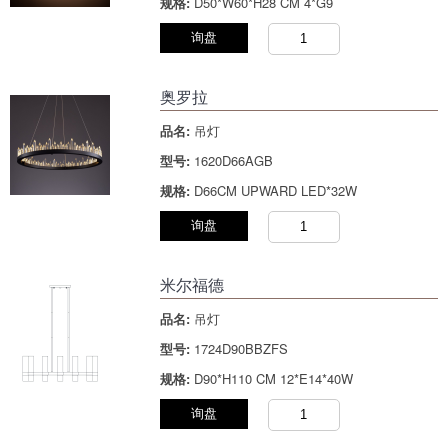
规格:
D50*W60*H28 CM 4*G9
询盘
奥罗拉
品名:
吊灯
型号:
1620D66AGB
规格:
D66CM UPWARD LED*32W
询盘
米尔福德
品名:
吊灯
型号:
1724D90BBZFS
规格:
D90*H110 CM 12*E14*40W
询盘